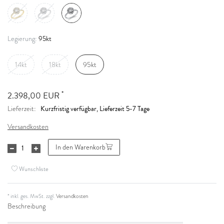
95kt
Legierung:
14kt
18kt
95kt
*
2.398,00 EUR
Kurzfristig verfügbar, Lieferzeit 5-7 Tage
Lieferzeit:
Versandkosten
In den Warenkorb
Wunschliste
* inkl. ges. MwSt. zzgl.
Versandkosten
Beschreibung