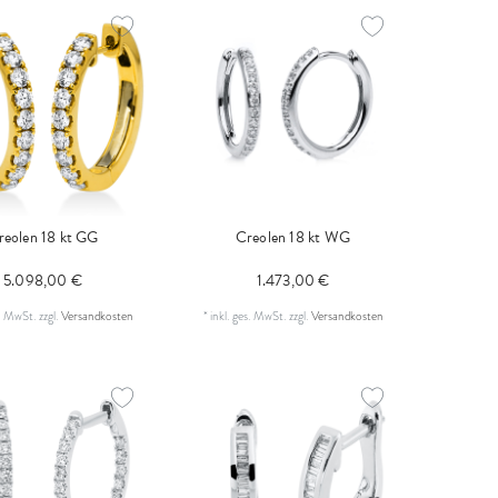
reolen 18 kt GG
Creolen 18 kt WG
5.098,00 €
1.473,00 €
s. MwSt.
zzgl.
Versandkosten
*
inkl. ges. MwSt.
zzgl.
Versandkosten