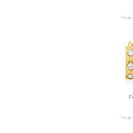
*
inkl. ge
Cr
*
inkl. ge