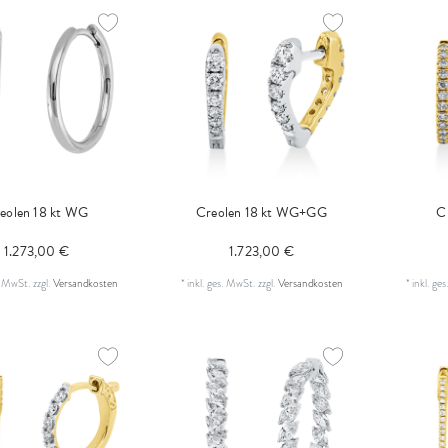
eolen 18 kt WG
Creolen 18 kt WG+GG
C
1.273,00 €
1.723,00 €
s. MwSt.
zzgl.
Versandkosten
*
inkl. ges. MwSt.
zzgl.
Versandkosten
*
inkl. ge