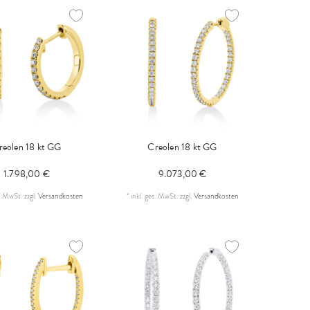
reolen 18 kt GG
Creolen 18 kt GG
1.798,00 €
9.073,00 €
s. MwSt.
zzgl.
Versandkosten
*
inkl. ges. MwSt.
zzgl.
Versandkosten