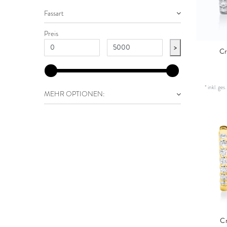
Fassart
Preis
>
Cr
*
inkl. ge
MEHR OPTIONEN:
Cr