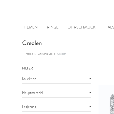
THEMEN
RINGE
OHRSCHMUCK
HAL
Creolen
Home
Ohrschmuck
Creolen
FILTER
Kollektion
Hauptmaterial
Legierung