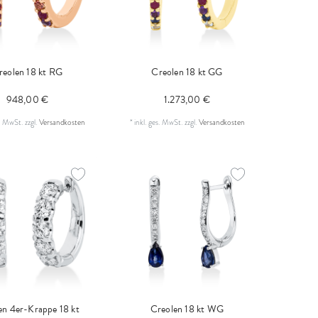
reolen 18 kt RG
Creolen 18 kt GG
948,00 €
1.273,00 €
s. MwSt.
zzgl.
Versandkosten
*
inkl. ges. MwSt.
zzgl.
Versandkosten
en 4er-Krappe 18 kt
Creolen 18 kt WG