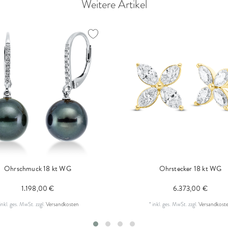
Weitere Artikel
Ohrschmuck 18 kt WG
Ohrstecker 18 kt WG
1.198,00 €
6.373,00 €
inkl. ges. MwSt.
zzgl.
Versandkosten
*
inkl. ges. MwSt.
zzgl.
Versandkost