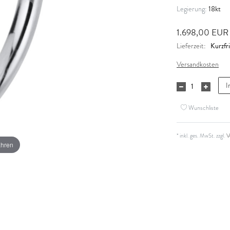
18kt
Legierung:
1.698,00 EU
Kurzfri
Lieferzeit:
Versandkosten
I
Wunschliste
* inkl. ges. MwSt. zzgl.
V
ahren