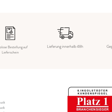
Lieferung innerhalb 48h
Gep
kolose Bestellung auf
Lieferschein
uck
uck