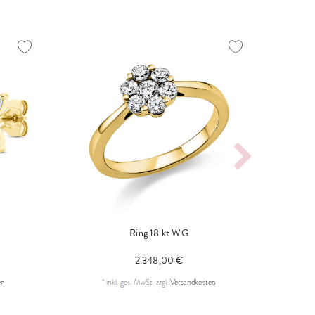
Ring 18 kt WG
Collie
2.348,00 €
en
*
inkl. ges. MwSt.
zzgl.
Versandkosten