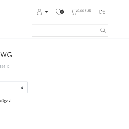
0,00 EUR
DE
0
Anmelden
Registrieren
Meine Bestellungen
Hilfe & Kontakt
t WG
854-12
ißgold