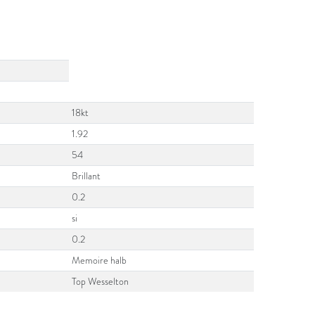
18kt
1.92
54
Brillant
0.2
si
0.2
Memoire halb
Top Wesselton