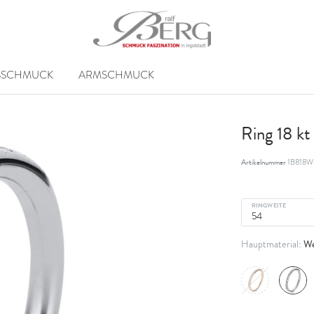
SSCHMUCK
ARMSCHMUCK
Ring 18 k
Artikelnummer
1B818W
RINGWEITE
We
Hauptmaterial: