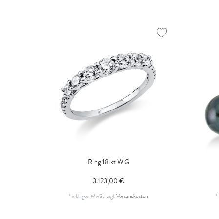
Ring 18 kt WG
3.123,00 €
*
inkl. ges. MwSt.
zzgl.
Versandkosten
*