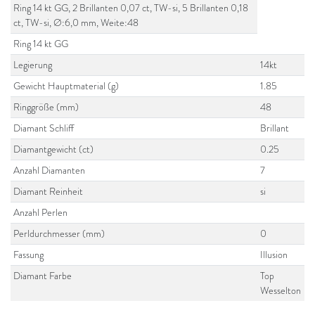
Ring 14 kt GG, 2 Brillanten 0,07 ct, TW-si, 5 Brillanten 0,18
ct, TW-si, Ø:6,0 mm, Weite:48
Ring 14 kt GG
Legierung
14kt
Gewicht Hauptmaterial (g)
1.85
Ringgröße (mm)
48
Diamant Schliff
Brillant
Diamantgewicht (ct)
0.25
Anzahl Diamanten
7
Diamant Reinheit
si
Anzahl Perlen
Perldurchmesser (mm)
0
Fassung
Illusion
Diamant Farbe
Top
Wesselton