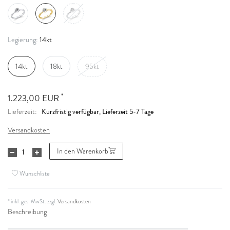
14kt
Legierung:
14kt
18kt
95kt
*
1.223,00 EUR
Kurzfristig verfügbar, Lieferzeit 5-7 Tage
Lieferzeit:
Versandkosten
In den Warenkorb
Wunschliste
* inkl. ges. MwSt. zzgl.
Versandkosten
Beschreibung