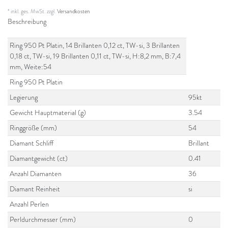
* inkl. ges. MwSt. zzgl.
Versandkosten
Beschreibung
Ring 950 Pt Platin, 14 Brillanten 0,12 ct, TW-si, 3 Brillanten
0,18 ct, TW-si, 19 Brillanten 0,11 ct, TW-si, H:8,2 mm, B:7,4
mm, Weite:54
Ring 950 Pt Platin
Legierung
95kt
Gewicht Hauptmaterial (g)
3.54
Ringgröße (mm)
54
Diamant Schliff
Brillant
Diamantgewicht (ct)
0.41
Anzahl Diamanten
36
Diamant Reinheit
si
Anzahl Perlen
Perldurchmesser (mm)
0