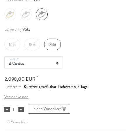
95kt
Legierung:
14kt
18kt
95kt
INHALT
*
2.098,00 EUR
Kurzfristig verfügbar, Lieferzeit 5-7 Tage
Lieferzeit:
Versandkosten
In den Warenkorb
Wunschliste