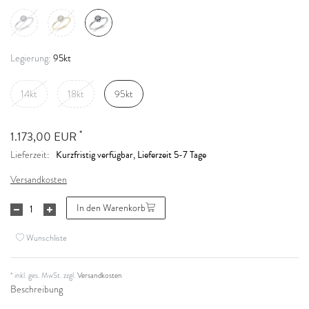
95kt
Legierung:
14kt
18kt
95kt
*
1.173,00 EUR
Kurzfristig verfügbar, Lieferzeit 5-7 Tage
Lieferzeit:
Versandkosten
In den Warenkorb
Wunschliste
* inkl. ges. MwSt. zzgl.
Versandkosten
Beschreibung