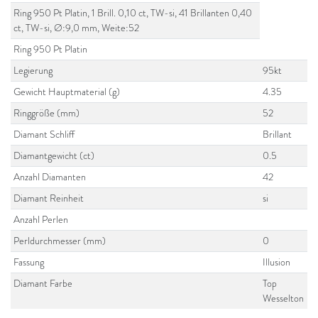
Ring 950 Pt Platin, 1 Brill. 0,10 ct, TW-si, 41 Brillanten 0,40
ct, TW-si, Ø:9,0 mm, Weite:52
Ring 950 Pt Platin
Legierung
95kt
Gewicht Hauptmaterial (g)
4.35
Ringgröße (mm)
52
Diamant Schliff
Brillant
Diamantgewicht (ct)
0.5
Anzahl Diamanten
42
Diamant Reinheit
si
Anzahl Perlen
Perldurchmesser (mm)
0
Fassung
Illusion
Diamant Farbe
Top
Wesselton