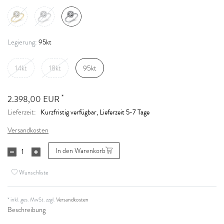
95kt
Legierung:
14kt
18kt
95kt
*
2.398,00 EUR
Kurzfristig verfügbar, Lieferzeit 5-7 Tage
Lieferzeit:
Versandkosten
In den Warenkorb
Wunschliste
* inkl. ges. MwSt. zzgl.
Versandkosten
Beschreibung