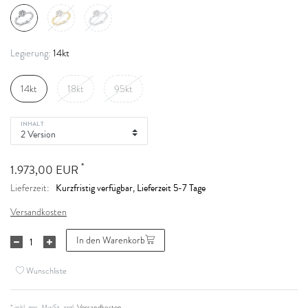
14kt
Legierung:
14kt
18kt
95kt
INHALT
*
1.973,00 EUR
Kurzfristig verfügbar, Lieferzeit 5-7 Tage
Lieferzeit:
Versandkosten
In den Warenkorb
Wunschliste
* inkl. ges. MwSt. zzgl.
Versandkosten