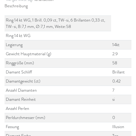
Beschreibung
Ring 14 kt WG, 1 Brill. 0,09 ct, TW-si, 6 Brillanten 0,33 ct,
TW-si, B:7,1 mm, Ø:7,1 mm, Weite:58
Ring 14 kt WG
Legierung
14kt
Gewicht Hauptmaterial (g)
2.9
Ringgröße (mm)
58
Diamant Schliff
Brillant
Diamantgewicht (ct)
0.42
Anzahl Diamanten
7
Diamant Reinheit
si
Anzahl Perlen
Perldurchmesser (mm)
0
Fassung
Illusion
Diamant Farbe
Top