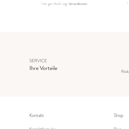
*
inkl. ges. MwSt.
zzgl.
Versandkosten
*
SERVICE
Ihre Vorteile
Risi
Kontakt
Shop