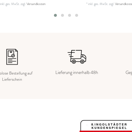
inkl. ges. MwSt.
zzgl.
Versandkosten
*
inkl. ges. MwSt.
zzgl.
Versandkost
Lieferung innerhalb 48h
Gep
kolose Bestellung auf
Lieferschein