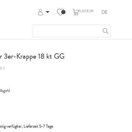
0,00 EUR
DE
0
Anmelden
Registrieren
Meine Bestellungen
Hilfe & Kontakt
r 3er-Krappe 18 kt GG
8-3
lbgold
stig verfügbar, Lieferzeit 5-7 Tage