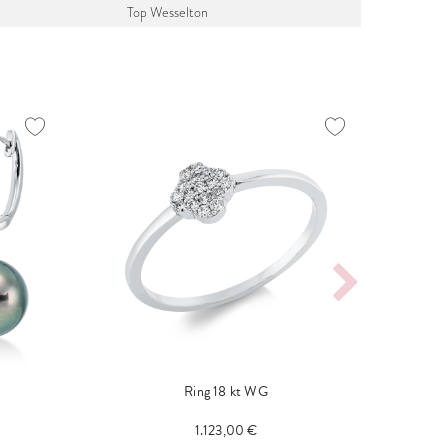
Top Wesselton
Ring 18 kt WG
1.123,00 €