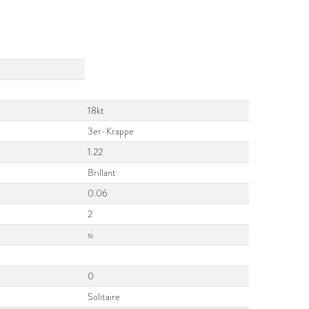
18kt
3er-Krappe
1.22
Brillant
0.06
2
si
0
Solitaire