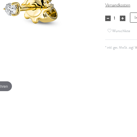
Versandkosten
I
Wunschliste
* inkl. ges. MwSt. zzgl.
V
ahren