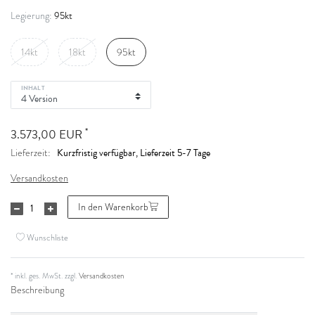
95kt
Legierung:
14kt
18kt
95kt
INHALT
*
3.573,00 EUR
Kurzfristig verfügbar, Lieferzeit 5-7 Tage
Lieferzeit:
Versandkosten
In den Warenkorb
Wunschliste
* inkl. ges. MwSt. zzgl.
Versandkosten
Beschreibung