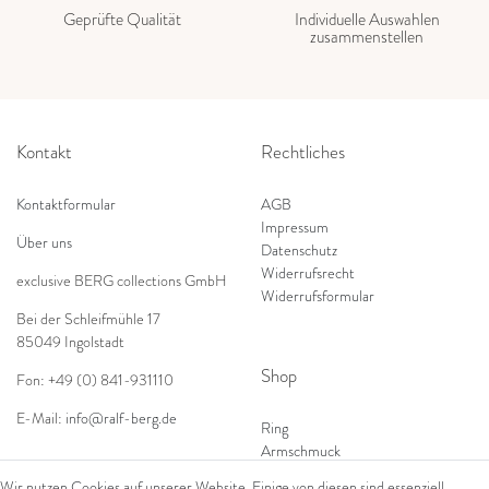
Geprüfte Qualität
Individuelle Auswahlen
zusammenstellen
Kontakt
Rechtliches
Kontaktformular
AGB
Impressum
Über uns
Datenschutz
Widerrufsrecht
exclusive BERG collections GmbH
Widerrufsformular
Bei der Schleifmühle 17
85049 Ingolstadt
Shop
Fon: +49 (0) 841-931110
E-Mail:
info@ralf-berg.de
Ring
Armschmuck
Ohrschmuck
Wir nutzen Cookies auf unserer Website. Einige von diesen sind essenziell,