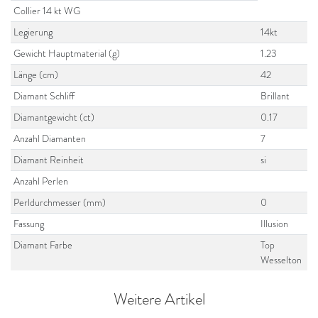
Collier 14 kt WG
Legierung
14kt
Gewicht Hauptmaterial (g)
1.23
Länge (cm)
42
Diamant Schliff
Brillant
Diamantgewicht (ct)
0.17
Anzahl Diamanten
7
Diamant Reinheit
si
Anzahl Perlen
Perldurchmesser (mm)
0
Fassung
Illusion
Diamant Farbe
Top
Wesselton
Weitere Artikel