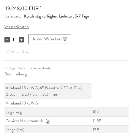
*
49.248,00 EUR
Kurzfristig verfügbar, Lieferzeit 5-7 Tage
Lieferzeit:
Versandkosten
In den Warenkorb
Wunschliste
* inkl. ges. MwSt. zzgl.
Versandkosten
Beschreibung
Armband 18 kt WG, 45 Navette 9,30 ct, F-si,
B:5,0 mm, L:17,5 cm, S:3,1 mm
Armband 18 kt WG
Legierung
18kt
Gewicht Hauptmaterial (g)
11.85
Länge (cm)
17.5