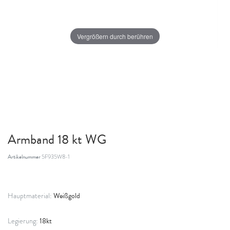
Vergrößern durch berühren
Armband 18 kt WG
Artikelnummer
5F935W8-1
Weißgold
Hauptmaterial:
18kt
Legierung: